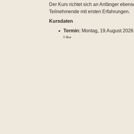
Der Kurs richtet sich an Anfänger ebens
Teilnehmende mit ersten Erfahrungen.
Kursdaten
Termin:
Montag, 19.August 2026
Uhr
Kosten:
29 €
Ort:
SPONTAN THEATER, Studio 
Unterbilk
Volmerswerther Straße 21, 40221
Das erwartet dich
In diesem Schnupperkurs probierst du 
der Gruppe praktische Impro-Techniken
entwickelst Sicherheit im Spiel. Im Mitte
spontanes Reagieren und Akzept
…“)
typische Improspiele und Übung