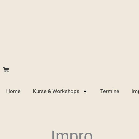
Zum
Inhalt
springen
0
Home
Kurse & Workshops
Termine
Im
Impro