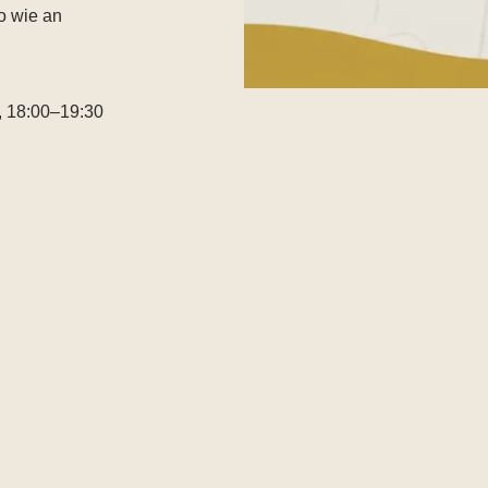
o wie an
, 18:00–19:30
Düsseldorf-
 Düsseldorf
gemeinsam mit
 aus und
lpunkt stehen:
anz („Yes, and
en