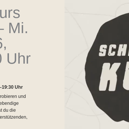
urs
– Mi.
,
0 Uhr
0–19:30 Uhr
probieren und
lebendige
t du die
terstützenden,